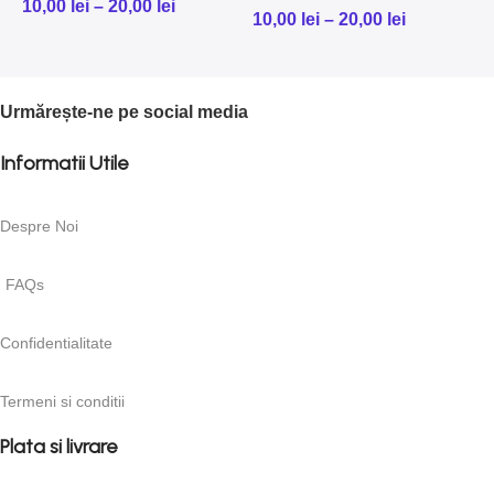
10,00
lei
–
20,00
lei
10,00
lei
–
20,00
lei
1
Urmărește-ne pe social media
Informatii Utile
Despre Noi
FAQs
Confidentialitate
Termeni si conditii
Plata si livrare