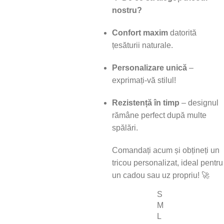
nostru?
Confort maxim
datorită
țesăturii naturale.
Personalizare unică
–
exprimați-vă stilul!
Rezistență în timp
– designul
rămâne perfect după multe
spălări.
Comandați acum și obțineți un
tricou personalizat, ideal pentru
un cadou sau uz propriu! 🚀
S
M
L