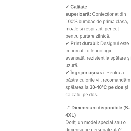
✔
Calitate
superioară:
Confecționat din
100% bumbac de prima clasă,
moale și respirant, perfect
pentru purtare zilnică.
✔
Print durabil:
Designul este
imprimat cu tehnologie
avansată, rezistent la spălare și
uzură.
✔
Îngrijire ușoară:
Pentru a
păstra culorile vii, recomandăm
spălarea la
30-40°C pe dos
și
călcatul pe dos.
📏
Dimensiuni disponibile (S-
4XL)
Doriți un model special sau o
dimensiune personalizată?