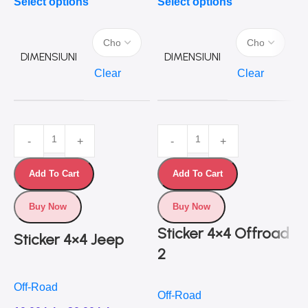
Select options
Select options
S
DIMENSIUNI
DIMENSIUNI
Clear
Clear
Add To Cart
Add To Cart
Buy Now
Buy Now
Sticker 4×4 Offroad
Sticker 4×4 Jeep
2
Off-Road
Off-Road
O