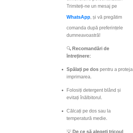
Trimiteți-ne un mesaj pe
WhatsApp
, și vă pregătim
comanda după preferințele
dumneavoastră!
🔍
Recomandări de
întreținere:
Spălați pe dos
pentru a proteja
imprimarea.
Folosiți detergent blând și
evitați înălbitorul.
Călcați pe dos sau la
temperatură medie.
💡
De ce să alegeți tricoul