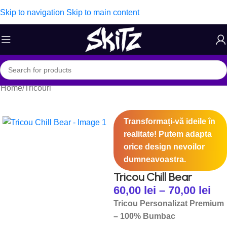
Skip to navigation
Skip to main content
Home
/
Tricouri
Transformați-vă ideile în
realitate! Putem adapta
orice design nevoilor
dumneavoastra.
Tricou Chill Bear
60,00
lei
–
70,00
lei
Tricou Personalizat Premium
– 100% Bumbac