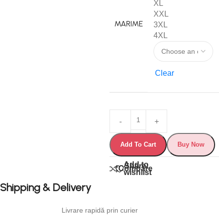
XL
XXL
MARIME
3XL
4XL
Clear
Add To Cart
Buy Now
Add to
Share:
Compare
wishlist
Shipping & Delivery
Livrare rapidă prin curier