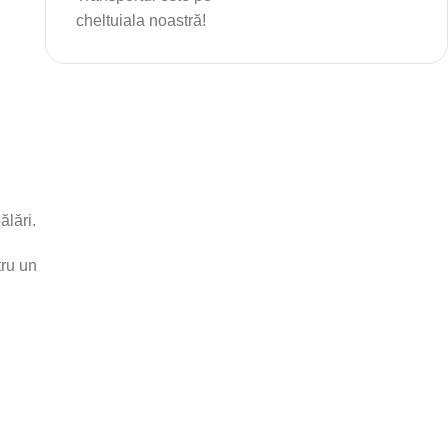
cheltuiala noastră!
ălări.
tru un