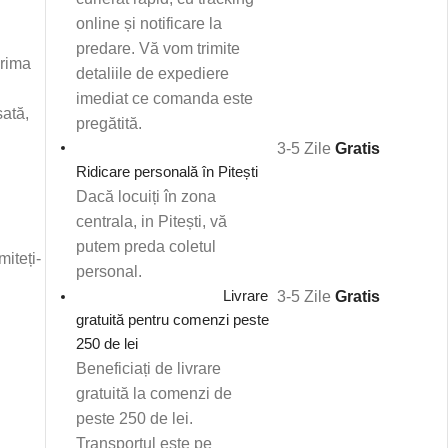
online și notificare la
predare. Vă vom trimite
rima
detaliile de expediere
imediat ce comanda este
ată,
pregătită.
3-5 Zile
Gratis
Ridicare personală în Pitești
Dacă locuiți în zona
centrala, in Pitești, vă
putem preda coletul
iteți-
personal.
Livrare
3-5 Zile
Gratis
gratuită pentru comenzi peste
250 de lei
Beneficiați de livrare
gratuită la comenzi de
peste 250 de lei.
Transportul este pe