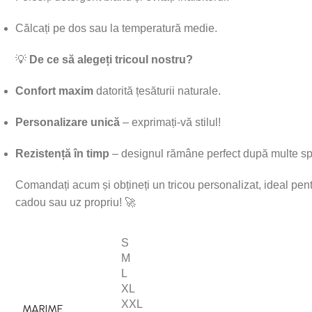
Călcați pe dos sau la temperatură medie.
💡
De ce să alegeți tricoul nostru?
Confort maxim
datorită țesăturii naturale.
Personalizare unică
– exprimați-vă stilul!
Rezistență în timp
– designul rămâne perfect după multe sp
Comandați acum și obțineți un tricou personalizat, ideal pen
cadou sau uz propriu! 🚀
S
M
L
XL
XXL
MARIME