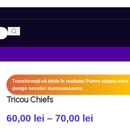
Transformați-vă ideile în realitate! Putem adapta orice
design nevoilor dumneavoastra.
Tricou Chiefs
60,00
lei
–
70,00
lei